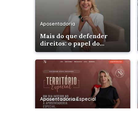
Aposentadoria
Mais do que defender
direitos: o papel do
advogado na vida das
pessoas
Aposentadoria Especial
Santo André recebe
encontro presencial
inédito sobre
Aposentadoria Especial em