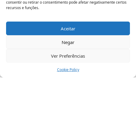
consentir ou retirar o consentimento pode afetar negativamente certos
Aposentadoria Especial Dissecando o
recursos e funções.
PPP – 4a Edição
R$
198,00
Aceitar
Adicionar ao carrinho
Negar
Ver Preferências
Cookie Policy