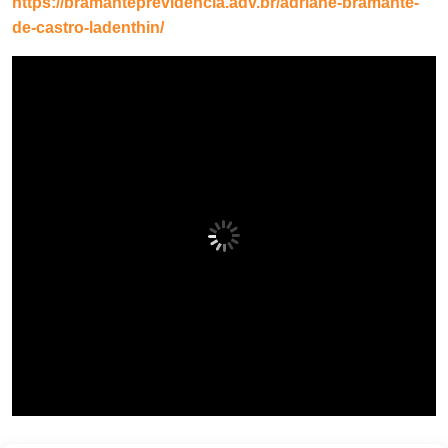
https://bramanteprevidencia.adv.br/adriane-bramante-
de-castro-ladenthin/