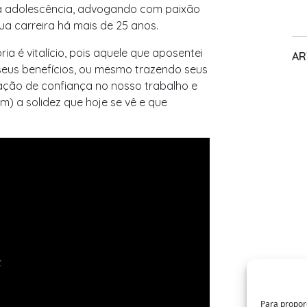
e a adolescência, advogando com paixão
sua carreira há mais de 25 anos.
ia é vitalício, pois aquele que aposentei
AR
 seus benefícios, ou mesmo trazendo seus
lação de confiança no nosso trabalho e
em) a solidez que hoje se vê e que
Para propor