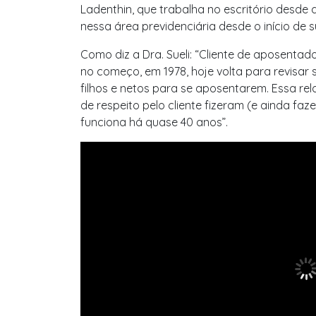
Ladenthin, que trabalha no escritório desd
nessa área previdenciária desde o início de 
Como diz a Dra. Sueli: “Cliente de aposentador
no começo, em 1978, hoje volta para revisar
filhos e netos para se aposentarem. Essa re
de respeito pelo cliente fizeram (e ainda faz
funciona há quase 40 anos”.