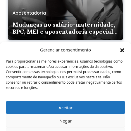
Aposentadoria
Mudanças no salário-maternidade,
BPC, MEI e aposentadoria especial
exigem atenção dos advogados
Gerenciar consentimento
Para proporcionar as melhores experiências, usamos tecnologias como
cookies para armazenar e/ou acessar informações do dispositivo.
Consentir com essas tecnologias nos permitirá processar dados, como
comportamento de navegação ou IDs exclusivos neste site. Não
consentir ou retirar o consentimento pode afetar negativamente certos
Aposentadoria
recursos e funções.
Projeto pode reduzir tempo para
aposentadoria de policiais e
Aceitar
bombeiros nos estados
Negar