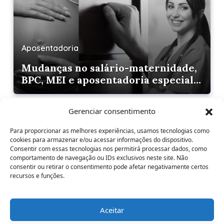
Aposentadoria
Mudanças no salário-maternidade,
BPC, MEI e aposentadoria especial
exigem atenção dos advogados
Gerenciar consentimento
Para proporcionar as melhores experiências, usamos tecnologias como
cookies para armazenar e/ou acessar informações do dispositivo.
Consentir com essas tecnologias nos permitirá processar dados, como
comportamento de navegação ou IDs exclusivos neste site. Não
consentir ou retirar o consentimento pode afetar negativamente certos
Aposentadoria
recursos e funções.
O que poucos falam sobre a
reafirmação da DER
Aceitar